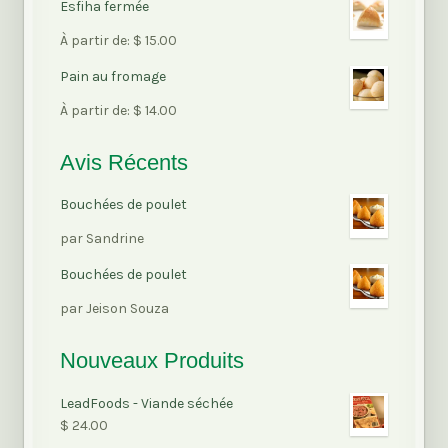
Esfiha fermée
5
Note
À partir de:
$
15.00
5.00
sur
Pain au fromage
5
Note
À partir de:
$
14.00
5.00
sur
5
Avis Récents
Bouchées de poulet
Note
par Sandrine
5
sur 5
Bouchées de poulet
Note
par Jeison Souza
5
sur 5
Nouveaux Produits
LeadFoods - Viande séchée
$
24.00