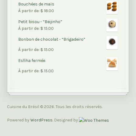
Bouchées de maïs
À partir de:
$
18.00
Petit bisou - “Beijinho”
À partir de:
$
15.00
Bonbon de chocolat - “Brigadeiro”
Note
À partir de:
$
15.00
5.00
sur
Esfiha fermée
5
Note
À partir de:
$
15.00
5.00
sur
5
Cuisine du Brésil © 2026. Tous les droits réservés.
Powered by
WordPress
. Designed by