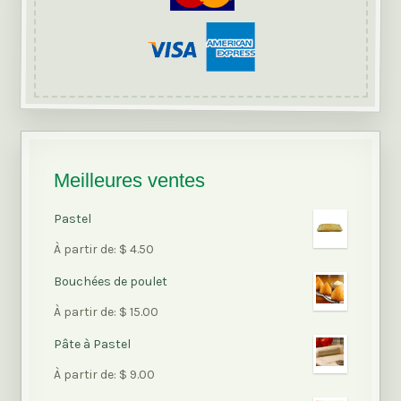
Meilleures ventes
Pastel
Note
À partir de:
$
4.50
5.00
sur
Bouchées de poulet
5
Note
À partir de:
$
15.00
5.00
sur
Pâte à Pastel
5
Note
À partir de:
$
9.00
5.00
sur