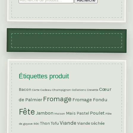
Recherche
pour
:
Étiquettes produit
Cœur
Bacon
Carte Cadeau
Champignon
Collations
Crevette
Fromage
de Palmier
Fromage Fondu
Fête
Jambon
Poulet
Maïs
Pastel
Maison
Pâte
Viande
Thon
Tofu
Viande séchée
de goyave
Rôti