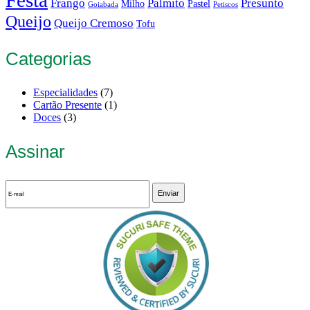
Festa
Frango
Palmito
Presunto
Milho
Pastel
Goiabada
Petiscos
Queijo
Queijo Cremoso
Tofu
Categorias
Especialidades
(7)
Cartão Presente
(1)
Doces
(3)
Assinar