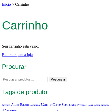
Inicio
>
Carrinho
Carrinho
Seu carrinho está vazio.
Retornar para a loja
Procurar
Pesquisar
Pesquisar
por:
Tags de produto
Carne
Atum
Bacon
Carne Seca
Assado
Camarão
Cartão Presente
Casa
Champignon